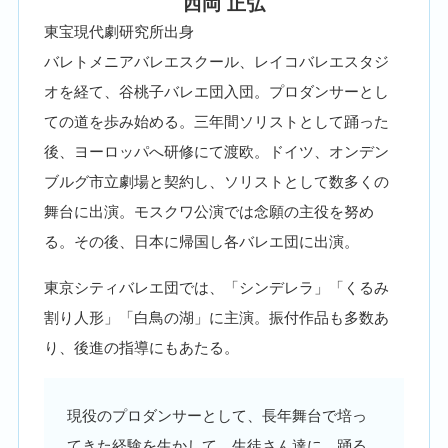
西岡 正弘
東宝現代劇研究所出身
バレトメニアバレエスクール、レイコバレエスタジ
オを経て、谷桃子バレエ団入団。プロダンサーとし
ての道を歩み始める。三年間ソリストとして踊った
後、ヨーロッパへ研修にて渡欧。ドイツ、オンデン
ブルグ市立劇場と契約し、ソリストとして数多くの
舞台に出演。モスクワ公演では念願の主役を努め
る。その後、日本に帰国し各バレエ団に出演。
東京シティバレエ団では、「シンデレラ」「くるみ
割り人形」「白鳥の湖」に主演。振付作品も多数あ
り、後進の指導にもあたる。
現役のプロダンサーとして、長年舞台で培っ
てきた経験を生かして、生徒さん達に、踊る