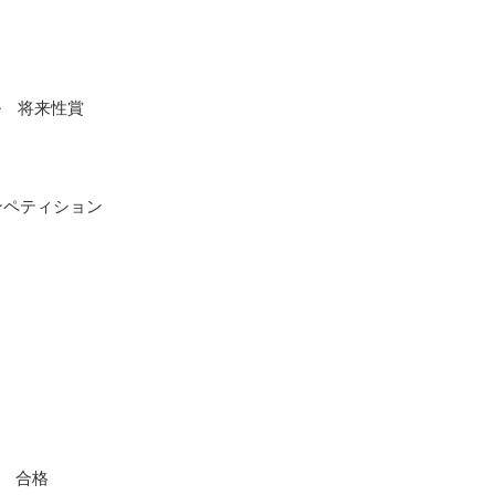
ール 将来性賞
ンペティション
 合格